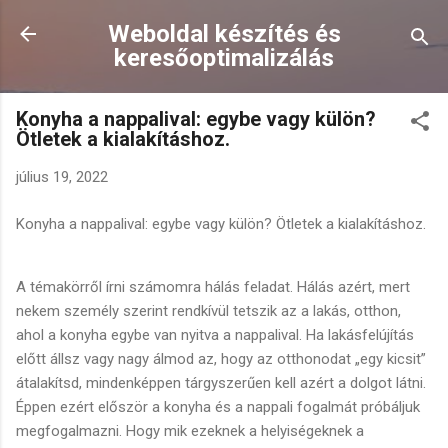
Ugrás a fő tartalomra
Weboldal készítés és
keresőoptimalizálás
Konyha a nappalival: egybe vagy külön?
Ötletek a kialakításhoz.
július 19, 2022
Konyha a nappalival: egybe vagy külön? Ötletek a kialakításhoz.
A témakörről írni számomra hálás feladat. Hálás azért, mert
nekem személy szerint rendkívül tetszik az a lakás, otthon,
ahol a konyha egybe van nyitva a nappalival. Ha lakásfelújítás
előtt állsz vagy nagy álmod az, hogy az otthonodat „egy kicsit”
átalakítsd, mindenképpen tárgyszerűen kell azért a dolgot látni.
Éppen ezért először a konyha és a nappali fogalmát próbáljuk
megfogalmazni. Hogy mik ezeknek a helyiségeknek a