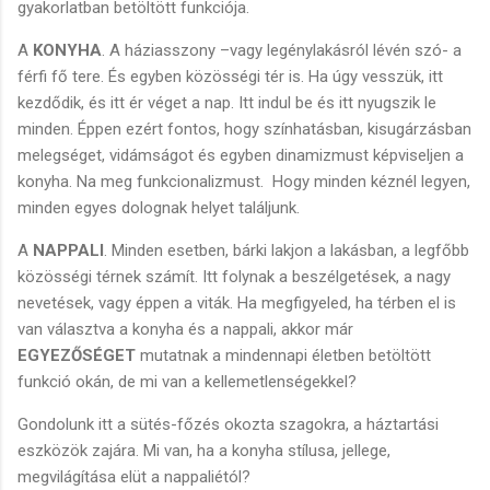
gyakorlatban betöltött funkciója.
A
KONYHA
. A háziasszony –vagy legénylakásról lévén szó- a
férfi fő tere. És egyben közösségi tér is. Ha úgy vesszük, itt
kezdődik, és itt ér véget a nap. Itt indul be és itt nyugszik le
minden. Éppen ezért fontos, hogy színhatásban, kisugárzásban
melegséget, vidámságot és egyben dinamizmust képviseljen a
konyha. Na meg funkcionalizmust. Hogy minden kéznél legyen,
minden egyes dolognak helyet találjunk.
A
NAPPALI
. Minden esetben, bárki lakjon a lakásban, a legfőbb
közösségi térnek számít. Itt folynak a beszélgetések, a nagy
nevetések, vagy éppen a viták. Ha megfigyeled, ha térben el is
van választva a konyha és a nappali, akkor már
EGYEZŐSÉGET
mutatnak a mindennapi életben betöltött
funkció okán, de mi van a kellemetlenségekkel?
Gondolunk itt a sütés-főzés okozta szagokra, a háztartási
eszközök zajára. Mi van, ha a konyha stílusa, jellege,
megvilágítása elüt a nappaliétól?