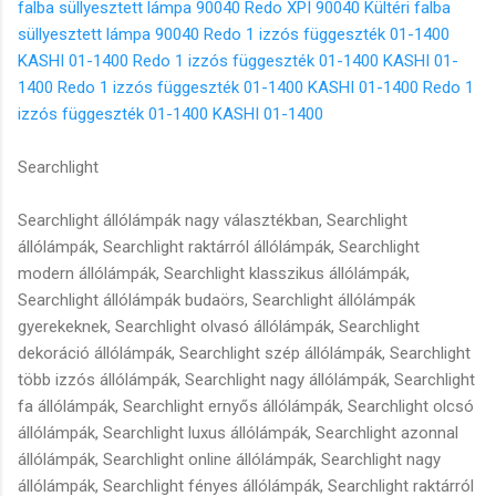
falba süllyesztett lámpa 90040
Redo XPI 90040 Kültéri falba
süllyesztett lámpa 90040
Redo 1 izzós függeszték 01-1400
KASHI 01-1400
Redo 1 izzós függeszték 01-1400 KASHI 01-
1400
Redo 1 izzós függeszték 01-1400 KASHI 01-1400
Redo 1
izzós függeszték 01-1400 KASHI 01-1400
Searchlight
Searchlight állólámpák nagy választékban, Searchlight állólámpák, Searchlight raktárról állólámpák, Searchlight modern állólámpák, Searchlight klasszikus állólámpák, Searchlight állólámpák budaörs, Searchlight állólámpák gyerekeknek, Searchlight olvasó állólámpák, Searchlight dekoráció állólámpák, Searchlight szép állólámpák, Searchlight több izzós állólámpák, Searchlight nagy állólámpák, Searchlight fa állólámpák, Searchlight ernyős állólámpák, Searchlight olcsó állólámpák, Searchlight luxus állólámpák, Searchlight azonnal állólámpák, Searchlight online állólámpák, Searchlight nagy állólámpák, Searchlight fényes állólámpák, Searchlight raktárról állólámpák, Searchlight import állólámpák, Searchlight flexibilis állólámpák, Searchlight kristály állólámpa, Searchlight LED izzós állólámpa, Searchlight spot állólámpák, Searchlight kapcsolós állólámpa, Searchlight divatos állólámpák, Searchlight rusztikus állólámpák, Searchlight mediterrán állólámpák, Searchlight asztali lámpák nagy választékban, Searchlight asztali lámpák, Searchlight raktárról asztali lámpák, Searchlight modern asztali lámpák, Searchlight klasszikus asztali lámpák, Searchlight asztali lámpák budaörs, Searchlight asztali lámpák gyerekeknek, Searchlight olvasó asztali lámpák, Searchlight dekoráció asztali lámpák, Searchlight szép asztali lámpák, Searchlight több izzós asztali lámpák, Searchlight nagy asztali lámpák, Searchlight fa asztali lámpák, Searchlight ernyős asztali lámpák, Searchlight olcsó asztali lámpák, Searchlight luxus asztali lámpák, Searchlight azonnal asztali lámpák, Searchlight online asztali lámpák, Searchlight nagy asztali lámpák, Searchlight fényes asztali lámpák, Searchlight raktárról asztali lámpák, Searchlight import asztali lámpák, Searchlight flexibilis asztali lámpák, Searchlight éjjeli asztali lámpák, Searchlight íróasztali lámpák, Searchlight banklámpák, Searchlight gyermek íróasztali lámpák, Searchlight hangulatfény asztali lámpák, Searchlight komód asztali lámpák, Searchlight csíptetős asztali lámpák, Searchlight kerek asztali lámpák, Searchlight szögletes asztali lámpák, Searchlight kristály asztali lámpa, Searchlight led izzós asztali lámpák, Searchlight spot asztali lámpák, Searchlight kapcsolós asztali lámpák, Searchlight divatos asztali lámpák, Searchlight üveg asztali lámpák, Searchlight kerámia asztali lámpák, Searchlight rusztikus asztali lámpák, Searchlight mediterrán asztali lámpák, Searchlight falilámpák nagy választékban, Searchlight falilámpák, Searchlight raktárról falilámpák, Searchlight modern falilámpák, Searchlight klasszikus falilámpák, Searchlight falilámpák budaörs, Searchlight falilámpák gyerekeknek, Searchlight olvasó falilámpák, Searchlight dekoráció falilámpák, Searchlight szép falilámpák, Searchlight több izzós falilámpák, Searchlight nagy falilámpák, Searchlight szuper falilámpák, Searchlight olcsó falilámpák, Searchlight luxus falilámpák, Searchlight azonnal falilámpák, Searchlight online falilámpák, Searchlight nagy falilámpák, Searchlight fényes falilámpák, Searchlight raktárról falilámpák, Searchlight import falilámpák, Searchlight flexibilis falilámpák, Searchlight éjjeli falilámpák, Searchlight gyermek olvasó falilámpák, Searchlight hangulatfény falilámpák, Searchlight csíptetős lámpák, Searchlight kicsi falilámpák, Searchlight kerek falilámpák, Searchlight szögletes falilámpák, Searchlight kristály falilámpa, Searchlight led izzós falilámpák, Searchlight spot falilámpák, Searchlight kapcsolós falilámpák, Searchlight divatos falilámpák, Searchlight üveg falilámpák, Searchlight kerámia falilámpák, Searchlight rusztikus falilámpák, Searchlight mediterrán falilámpák, Searchlight képmegvilágító falilámpák, Searchlight képmegvilágító falilámpák led izzóval, Searchlight csillár lámpák nagy választékban, Searchlight csillár lámpák, Searchlight raktárról csillár lámpák, Searchlight modern csillár lámpák, Searchlight klasszikus csillár lámpák, Searchlight csillár lámpák budaörs, Searchlight csillár lámpák gyerekeknek, Searchlight dekoráció csillár lámpák, Searchlight szép csillár lámpák, Searchlight több izzós csillár lámpák, Searchlight nagy csillár lámpák, Searchlight fa csillár lámpák, Searchlight ernyős csillár lámpák, Searchlight olcsó csillár lámpák, Searchlight luxus csillár lámpák, Searchlight azonnal csillár lámpák, Searchlight online csillár lámpák, Searchlight fényes csillár lámpák, Searchlight raktárról csillár lámpák, Searchlight import csillár lámpák, Searchlight flexibilis csillár lámpák, Searchlight gyermek csillár lámpák, Searchlight hangulatfény csillár lámpák, Searchlight kicsi csillár lámpák, Searchlight kerek csillár lámpák, Searchlight szögletes csillár lámpák, Searchlight kristály csillár lámpák, Searchlight led izzós csillár lámpák, Searchlight kapcsolós csillár lámpák, Searchlight divatos csillár lámpák, Searchlight üveg csillár lámpák, Searchlight kerámia csillár lámpák, Searchlight rusztikus csillár lámpák, Searchlight mediterrán csillár lámpák, Searchlight kovácsoltvas csillár lámpák, Searchlight függeszték lámpák nagy választékban, Searchlight függeszték lámpák, Searchlight raktárról függeszték lámpák, Searchlight modern függeszték lámpák, Searchlight klasszikus függeszték lámpák, Searchlight függeszték lámpák budaörs, Searchlight függeszték lámpák gyerekeknek, Searchlight dekoráció függeszték lámpák, Searchlight szép függeszték lámpák, Searchlight több izzós függeszték lámpák, Searchlight nagy függeszték lámpák, Searchlight hosszú függeszték lámpák, Searchlight ernyős függeszték lámpák, Searchlight olcsó függeszték lámpák, Searchlight luxus függeszték lámpák, Searchlight azonnal függeszték lámpák, Searchlight online függeszték lámpák, Searchlight fényes függeszték lámpák, Searchlight raktárról függeszték lámpák, Searchlight import függeszték lámpák, Searchlight flexibilis függeszték lámpák, Searchlight gyermek függeszték lámpák, Searchlight hangulatfény függeszték lámpák, Searchlight kicsi függeszték lámpák, Searchlight kerek függeszték lámpák, Searchlight szögletes függeszték lámpák, Searchlight kristály függeszték lámpák, Searchlight led izzós függeszték lámpák, Searchlight kapcsolós függeszték lámpák, Searchlight divatos függeszték lámpák, Searchlight üveg függeszték lámpák, Searchlight kerámia függeszték lámpák, Searchlight rusztikus függeszték lámpák, Searchlight mediterrán függeszték lámpák, Searchlight beépíthető lámpák nagy választékban, Searchlight beépíthető lámpák, Searchlight raktárról beépíthető lámpák, Searchlight modern beépíthető lámpák, Searchlight klasszikus beépíthető lámpák, Searchlight beépíthető lámpák budaörs, Searchlight beépíthető lámpák, Searchlight dekoráció beépíthető lámpák, Searchlight szép beépíthető lámpák, Searchlight több izzós beépíthető lámpák, Searchlight nagy beépíthető lámpák, Searchlight olcsó beépíthető lámpák, Searchlight luxus beépíthető lámpák, Searchlight azonnal beépíthető lámpák, Searchlight online beépíthető lámpák, Searchlight nagy beépíthető lámpák, Searchlight fényes beépíthető lámpák, Searchlight raktárról beépíthető beépíthető lámpák, Searchlight import beépíthető lámpák, Searchlight kristály beépíthető lámpák, Searchlight LED izzós beépíthető lámpák, Searchlight spot beépíthető lámpák, Searchlight divatos beépíthető lámpák, Searchlight rusztikus beépíthető lámpák, Searchlight mediterrán beépíthető lámpák, Searchlight kicsi beépíthető lámpák, Searchlight kerek beépíthető lámpák, Searchlight szögletes beépíthető lámpák, Searchlight vízvédett beépíthető lámpák, Searchlight fürdőszobai lámpák nagy választékban, Searchlight fürdőszobai lámpák, Searchlight raktárról fürdőszobai lámpák, Searchlight modern fürdőszobai lámpák, Searchlight klasszikus fürdőszobai lámpák, Searchlight fürdőszobai lámpák budaörs, Searchlight fürdőszobai lámpák, Searchlight dekoráció fürdőszobai lámpák, Searchlight szép fürdőszobai lámpák, Searchlight több izzós fürdőszobai lámpák, Searchlight nagy fürdőszobai lámpák, Searchlight olcsó fürdőszobai lámpák, Searchlight luxus fürdőszobai lámpák, Searchlight azonnal fürdőszobai lámpák, Searchlight online fürdőszobai lámpák, Searchlight nagy fürdőszobai lámpák, Searchlight fényes fürdőszobai lámpák, Searchlight raktárról fürdőszobai lámpák, Searchlight import fürdőszobai lámpák, Searchlight kristály fürdőszobai lámpák, Searchlight LED izzós fürdőszobai lámpák, Searchlight spot fürdőszobai lámpák, Searchlight divatos fürdőszobai lámpák, Searchlight rusztikus fürdőszobai lámpák, Searchlight mediterrán fürdőszobai lámpák, Searchlight kicsi fürdőszobai lámpák, Searchlight kerek fürdőszobai lámpák, Searchlight szögletes fürdőszobai lámpák, Searchlight gyerek lámpák nagy választékban, Searchlight gyerek lámpák, Searchlight raktárról gyerek lámpák, Searchlight modern gyerek lámpák, Searchlight klasszikus gyerek lámpák, Searchlight gyerek lámpák budaörs, Searchlight gyerek lámpák, Searchlight dekoráció gyerek lámpák, Searchlight szép gyerek lámpák, Searchlight több izzós gyerek lámpák, Searchlight nagy gyerek lámpák, Searchlight olcsó gyerek lámpák, Searchlight luxus gyerek lámpák, Searchlight azonnal gyerek lámpák, Searchlight online gyerek lámpák, Searchlight nagy gyerek lámpák, Searchlight fényes gyerek lámpák, Searchlight raktárról gyerek lámpák, Searchlight import gyerek lámpák, Searchlight mókás gyerek lámpák, Searchlight LED izzós gyerek lámpák, Searchlight spot gyerek lámpák, Searchlight divatos gyerek lámpák, Searchlight rusztikus gyerek lámpák, Searchlight mediterrán gyerek lámpák, Searchlight kicsi gyerek lámpák, Searchlight kerek gyerek lámpák, Searchlight szögletes gyerek lámpák, Searchlight kristály lámpák nagy választékban, Searchlight kristály lámpák, Searchlight raktárról kristály lámpák, Searchlight modern kr