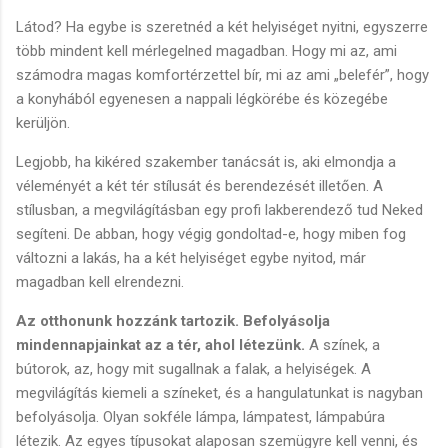
Látod? Ha egybe is szeretnéd a két helyiséget nyitni, egyszerre
több mindent kell mérlegelned magadban. Hogy mi az, ami
számodra magas komfortérzettel bír, mi az ami „belefér”, hogy
a konyhából egyenesen a nappali légkörébe és közegébe
kerüljön.
Legjobb, ha kikéred szakember tanácsát is, aki elmondja a
véleményét a két tér stílusát és berendezését illetően. A
stílusban, a megvilágításban egy profi lakberendező tud Neked
segíteni. De abban, hogy végig gondoltad-e, hogy miben fog
változni a lakás, ha a két helyiséget egybe nyitod, már
magadban kell elrendezni.
Az otthonunk hozzánk tartozik. Befolyásolja
mindennapjainkat az a tér, ahol létezünk.
A színek, a
bútorok, az, hogy mit sugallnak a falak, a helyiségek. A
megvilágítás kiemeli a színeket, és a hangulatunkat is nagyban
befolyásolja. Olyan sokféle lámpa, lámpatest, lámpabúra
létezik. Az egyes típusokat alaposan szemügyre kell venni, és