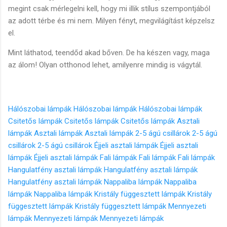
megint csak mérlegelni kell, hogy mi illik stílus szempontjából
az adott térbe és mi nem. Milyen fényt, megvilágítást képzelsz
el.
Mint láthatod, teendőd akad bőven. De ha készen vagy, maga
az álom! Olyan otthonod lehet, amilyenre mindig is vágytál.
Hálószobai lámpák
Hálószobai lámpák
Hálószobai lámpák
Csitetős lámpák
Csitetős lámpák
Csitetős lámpák
Asztali
lámpák
Asztali lámpák
Asztali lámpák
2-5 ágú csillárok
2-5 ágú
csillárok
2-5 ágú csillárok
Éjjeli asztali lámpák
Éjjeli asztali
lámpák
Éjjeli asztali lámpák
Fali lámpák
Fali lámpák
Fali lámpák
Hangulatfény asztali lámpák
Hangulatfény asztali lámpák
Hangulatfény asztali lámpák
Nappaliba lámpák
Nappaliba
lámpák
Nappaliba lámpák
Kristály függesztett lámpák
Kristály
függesztett lámpák
Kristály függesztett lámpák
Mennyezeti
lámpák
Mennyezeti lámpák
Mennyezeti lámpák