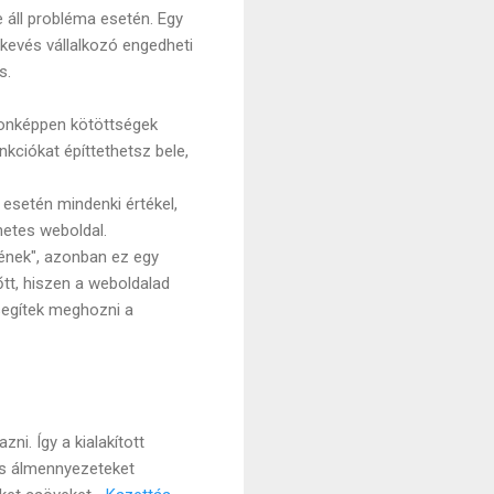
e áll probléma esetén. Egy
kevés vállalkozó engedheti
s.
jdonképpen kötöttségek
kciókat építtethetsz bele,
 esetén mindenki értékel,
netes weboldal.
nének", azonban ez egy
őtt, hiszen a weboldalad
 segítek meghozni a
i. Így a kialakított
s álmennyezeteket