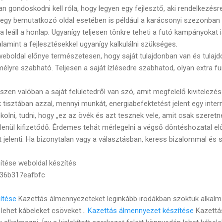
 gondoskodni kell róla, hogy legyen egy fejlesztő, aki rendelkezésr
egy bemutatkozó oldal esetében is például a karácsonyi szezonban 
eáll a honlap. Ugyanígy teljesen tönkre teheti a futó kampányokat i
alamint a fejlesztésekkel ugyanígy kalkulálni szükséges.
 weboldal előnye természetesen, hogy saját tulajdonban van és tula
lyre szabható. Teljesen a saját ízlésedre szabhatod, olyan extra fun
iszen valóban a saját felületedről van szó, amit megfelelő kivitelezés
tisztában azzal, mennyi munkát, energiabefektetést jelent egy inter
olni, tudni, hogy „ez az övék és azt tesznek vele, amit csak szeret
enül kifizetődő. Érdemes tehát mérlegelni a végső döntéshozatal el
rét jelenti. Ha bizonytalan vagy a választásban, keress bizalommal és
ítése weboldal készítés
36b317eafbfc
ítése
Kazettás álmennyezeteket leginkább irodákban szoktuk alkalmazn
lehet kábeleket csöveket...
Kazettás álmennyezet készítése
Kazettá