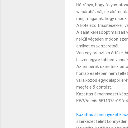
Hátránya, hogy folyamatosan
webáruháznál, de akárcsak 
meg magának, hogy napokra l
A kötelező frissítésekkel, v
A saját keresőoptimalizált
nélkül végtelen módon szemé
amilyet csak szeretnél.
Van egy presztízs értéke, h
hiszen egyre többen vannak 
Az emberek szeretnek birtok
honlap esetében nem feltétl
vállalkozod egyik alappillé
megfelelő döntést.
Kazettás álmennyezet kész
KW67dec6e5511373c19fc4
Kazettás álmennyezet kész
szerkezet felett könnyedén 