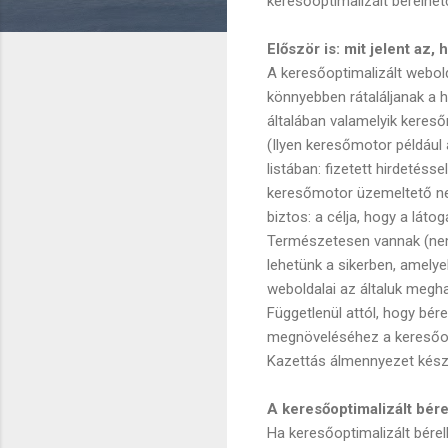
keresőoptimalizált bérelhet
Először is: mit jelent az,
A keresőoptimalizált webold
könnyebben rátaláljanak a h
általában valamelyik kereső
(Ilyen keresőmotor például 
listában: fizetett hirdeté
keresőmotor üzemeltető nem 
biztos: a célja, hogy a látog
Természetesen vannak (nem 
lehetünk a sikerben, amely
weboldalai az általuk megha
Függetlenül attól, hogy bér
megnöveléséhez a keresőopt
Kazettás álmennyezet kész
A keresőoptimalizált bére
Ha keresőoptimalizált bérel