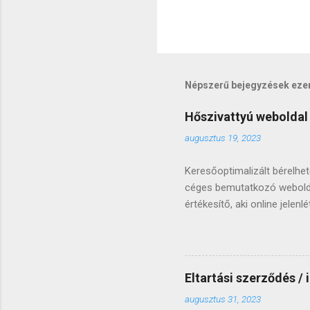
Népszerű bejegyzések eze
Hőszivattyú weboldal
augusztus 19, 2023
Keresőoptimalizált bérelhe
céges bemutatkozó weboldal
értékesítő, aki online jele
saját vagy bérelhető webold
természetesen olyan honlap
100 bemutatkozó honlapot é
választani. Az alábbi sorok
Eltartási szerződés 
keresőoptimalizált bérelhet
augusztus 31, 2023
keresőoptimalizált weboldal