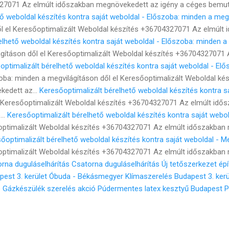
27071 Az elmúlt időszakban megnövekedett az igény a céges bemut
ő weboldal készítés kontra saját weboldal - Előszoba: minden a megv
ől el Keresőoptimalizált Weboldal készítés +36704327071 Az elmúl
elhető weboldal készítés kontra saját weboldal - Előszoba: minden a 
gításon dől el Keresőoptimalizált Weboldal készítés +36704327071 
optimalizált bérelhető weboldal készítés kontra saját weboldal - El
ba: minden a megvilágításon dől el Keresőoptimalizált Weboldal k
kedett az...
Keresőoptimalizált bérelhető weboldal készítés kontra s
Keresőoptimalizált Weboldal készítés +36704327071 Az elmúlt idő
...
Keresőoptimalizált bérelhető weboldal készítés kontra saját webo
ptimalizált Weboldal készítés +36704327071 Az elmúlt időszakban 
őoptimalizált bérelhető weboldal készítés kontra saját weboldal - 
ptimalizált Weboldal készítés +36704327071 Az elmúlt időszakban 
rna duguláselhárítás
Csatorna duguláselhárítás
Új tetőszerkezet ép
pest 3. kerület Óbuda - Békásmegyer
Klímaszerelés Budapest 3. ker
ó
Gázkészülék szerelés akció
Púdermentes latex kesztyű Budapest
P