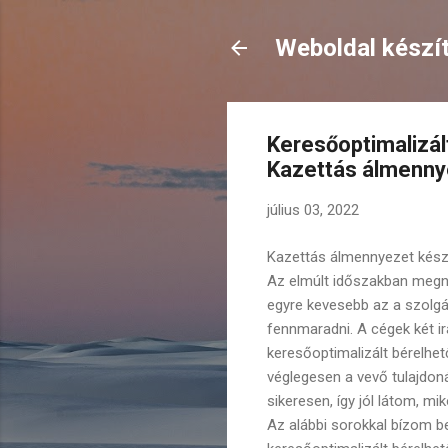
Weboldal készít
Keresőoptimalizál
Kazettás álmenny
július 03, 2022
Kazettás álmennyezet kész
Az elmúlt időszakban megn
egyre kevesebb az a szolgál
fennmaradni. A cégek két i
keresőoptimalizált bérelhe
véglegesen a vevő tulajdo
sikeresen, így jól látom, m
Az alábbi sorokkal bízom b