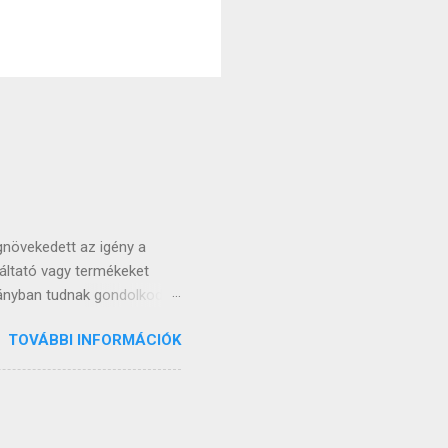
gnövekedett az igény a
áltató vagy termékeket
rányban tudnak gondolkodni:
észítéssel, valamint
TOVÁBBI INFORMÁCIÓK
adnak. Az évek során több
hetőséget érdemesebb inkább
boldalt nyiss vagy inkább
hogy keresőoptimalizált? A