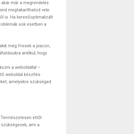
és akár már a megrendelés
mind megtakaríthatod vele.
 is. Ha keresőoptimalizált
 problémák sok esetben a
kik még frissek a piacon,
ltatásukra anélkül, hogy
kozni a weboldallal –
ető weboldal készítés
seket, amelyekre szükséged
l. Természetesen ettől
l szükségesek, ami a