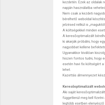
kezdetén. Ezek az oldalak 
napján használatba veheted.
Nem csak a kezdeti nagyobb
bérelhető weboldal készítés
jelzésed nélkül is „maguktó
A költségekkel minden esetbe
A keresőoptimalizált bérel
ki akarják próbálni, hogy e
nagyobbat kellene befektetn
Ugyanakkor kiválóan kiszolg
hiszen fontos tudni, hogy e
esetén havi fix költségért
lehet.
Kazettás álmennyezet készí
Keresőoptimalizált webol
Aki saját keresőoptimalizált
függetlenül meg kell fizetn
legtöbb esetben elenyésző (