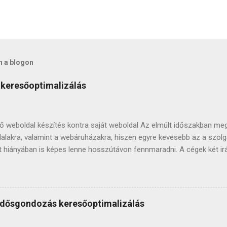
n a blogon
 keresőoptimalizálás
tő weboldal készítés kontra saját weboldal Az elmúlt időszakban me
akra, valamint a webáruházakra, hiszen egyre kevesebb az a szolg
nlét hiányában is képes lenne hosszútávon fennmaradni. A cégek két i
alban. Sok éve foglalkozom keresőoptimalizált bérelhető weboldal k
okkal is, amelyek átadás után véglegesen a vevő tulajdonában mar
s webáruházat adtam át sikeresen, így jól látom, mikor, melyik le
kal bízom benne, hogy segíthetek döntést hozni abban, hogy saját we
/ idősgondozás keresőoptimalizálás
ő weboldal készítés szolgáltatást válassz. Először is: mit jelent az, 
 kifejezés má...