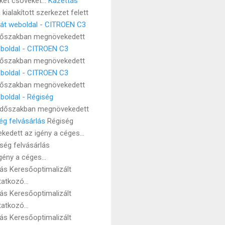
ket csöveket...
Kazettás
ialakított szerkezet felett
aját weboldal - CITROEN C3
időszakban megnövekedett
weboldal - CITROEN C3
időszakban megnövekedett
weboldal - CITROEN C3
időszakban megnövekedett
boldal - Régiség
t időszakban megnövekedett
ég felvásárlás
Régiség
edett az igény a céges...
ség felvásárlás
ény a céges...
ás Keresőoptimalizált
atkozó...
ás Keresőoptimalizált
atkozó...
ás Keresőoptimalizált