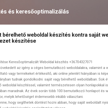
Ugrás a fő tartalomra
és és keresőoptimalizálás
t bérelhető weboldal készítés kontra saját we
ezet készítése
ítése Keresőoptimalizált Weboldal készítés +36704327071
övekedett az igény a céges bemutatkozó weboldalakra, valamint a 
tató vagy termékeket értékesítő, aki online jelenlét hiányában is k
rányban tudnak gondolkodni: saját vagy bérelhető weboldalban. Sok 
tő weboldal készítéssel, valamint természetesen olyan honlapokkal i
nában maradnak. Az évek során több 100 bemutatkozó honlapot és 
ikor, melyik lehetőséget érdemesebb inkább választani.
enne, hogy segíthetek döntést hozni abban, hogy saját weboldalt nyi