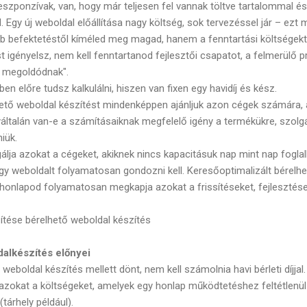
reszponzívak, van, hogy már teljesen fel vannak töltve tartalommal 
 Egy új weboldal előállítása nagy költség, sok tervezéssel jár – ezt 
 befektetéstől kíméled meg magad, hanem a fenntartási költségektől
t igényelsz, nem kell fenntartanod fejlesztői csapatot, a felmerülő
l megoldódnak".
n előre tudsz kalkulálni, hiszen van fixen egy havidíj és kész.
hető weboldal készítést mindenképpen ajánljuk azon cégek számára, a
gyáltalán van-e a számításaiknak megfelelő igény a termékükre, szolgá
iük.
álja azokat a cégeket, akiknek nincs kapacitásuk nap mint nap foglal
gy weboldalt folyamatosan gondozni kell. Keresőoptimalizált bérelh
 a honlapod folyamatosan megkapja azokat a frissítéseket, fejleszté
tése bérelhető weboldal készítés
dalkészítés előnyei
 weboldal készítés mellett dönt, nem kell számolnia havi bérleti díjja
i azokat a költségeket, amelyek egy honlap működtetéshez feltétlenü
tárhely például).