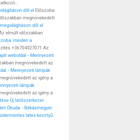
atkozó...
ilágításon dől el
Előszoba:
t időszakban megnövekedett
megvilágításon dől el
Az elmúlt időszakban
őszoba: minden a
észítés +36704327071 Az
aját weboldal - Mennyezeti
szakban megnövekedett az
ldal - Mennyezeti lámpák
megnövekedett az igény a
Mennyezeti lámpák
megnövekedett az igény a
ítése
Új tetőszerkezet
ület Óbuda - Békásmegyer
údermentes latex kesztyű