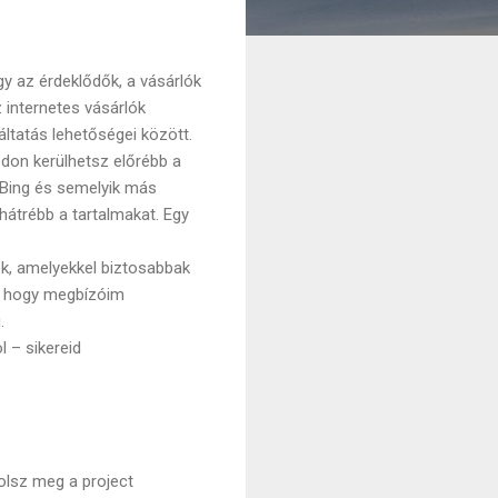
gy az érdeklődők, a vásárlók
 internetes vásárlók
ltatás lehetőségei között.
ódon kerülhetsz előrébb a
 Bing és semelyik más
hátrébb a tartalmakat. Egy
k, amelyekkel biztosabbak
a, hogy megbízóim
.
l – sikereid
olsz meg a project