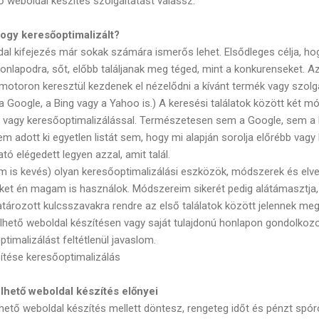
ő weboldal készítés szolgáltatást válassz.
 hogy keresőoptimalizált?
al kifejezés már sokak számára ismerős lehet. Elsődleges célja, ho
onlapodra, sőt, előbb találjanak meg téged, mint a konkurenseket. Az
motoron keresztül kezdenek el nézelődni a kívánt termék vagy szolgá
a Google, a Bing vagy a Yahoo is.) A keresési találatok között két m
ssel vagy keresőoptimalizálással. Természetesen sem a Google, sem a
adott ki egyetlen listát sem, hogy mi alapján sorolja előrébb vagy 
ató elégedett legyen azzal, amit talál.
is kevés) olyan keresőoptimalizálási eszközök, módszerek és elve
eket én magam is használok. Módszereim sikerét pedig alátámasztj
tározott kulcsszavakra rendre az első találatok között jelennek meg
elhető weboldal készítésen vagy saját tulajdonú honlapon gondolkozo
imalizálást feltétlenül javaslom.
ítése keresőoptimalizálás
lhető weboldal készítés előnyei
hető weboldal készítés mellett döntesz, rengeteg időt és pénzt spór