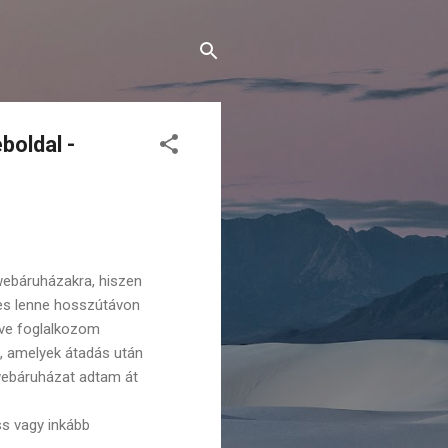
boldal -
webáruházakra, hiszen
épes lenne hosszútávon
éve foglalkozom
s, amelyek átadás után
webáruházat adtam át
ss vagy inkább