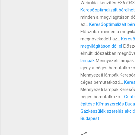
Weboldal készítés +367043
Keresőoptimalizált bérelhet
minden a megvilágításon d
az...
Keresőoptimalizált bér
Előszoba: minden a megvilá
megnövekedett az...
Kereső
megvilágításon dől el
Előszo
elmúlt időszakban megnöve
lámpák
Mennyezeti lámpák 
igény a céges bemutatkozó
Mennyezeti lámpák Keresőo
céges bemutatkozó...
Keres
Mennyezeti lámpák Keresőo
céges bemutatkozó...
Csato
építése
Klímaszerelés Buda
Gázkészülék szerelés akci
Budapest