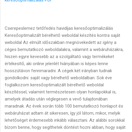
Cserepeslemez tetőfedés havidíjas keresőoptimalizálás
Keresőoptimalizált bérelhető weboldal készítés kontra saját
weboldal Az elmúlt időszakban megnövekedett az igény a
céges bemutatkozó weboldalakra, valamint a webáruházakra,
hiszen egyre kevesebb az a szolgáltató vagy termékeket
értékesítő, aki online jelenlét hiányában is képes lenne
hosszútávon fennmaradni. A cégek két irányban tudnak
gondolkodni: saját vagy bérelhető weboldalban. Sok éve
foglalkozom keresőoptimalizált bérelhető weboldal
készítéssel, valamint természetesen olyan honlapokkal is,
amelyek átadás után véglegesen a vevő tulajdonában
maradnak. Az évek során több 100 bemutatkozó honlapot és
webáruházat adtam át sikeresen, így jól látom, mikor, melyik
lehetőséget érdemesebb inkább választani. Az alábbi sorokkal
bízom benne, hogy segíthetek döntést hozni abban, hogy saját