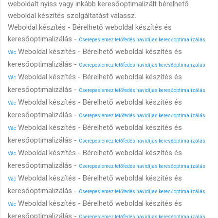
weboldalt nyiss vagy inkább keresőoptimalizált bérelhető
weboldal készítés szolgáltatást válassz.
Weboldal készítés - Bérelhető weboldal készítés és
keresőoptimalizálás -
Cserepeslemez tetőfedés havidíjas keresőoptimalizálás
Weboldal készítés - Bérelhető weboldal készítés és
Vác
keresőoptimalizálás -
Cserepeslemez tetőfedés havidíjas keresőoptimalizálás
Weboldal készítés - Bérelhető weboldal készítés és
Vác
keresőoptimalizálás -
Cserepeslemez tetőfedés havidíjas keresőoptimalizálás
Weboldal készítés - Bérelhető weboldal készítés és
Vác
keresőoptimalizálás -
Cserepeslemez tetőfedés havidíjas keresőoptimalizálás
Weboldal készítés - Bérelhető weboldal készítés és
Vác
keresőoptimalizálás -
Cserepeslemez tetőfedés havidíjas keresőoptimalizálás
Weboldal készítés - Bérelhető weboldal készítés és
Vác
keresőoptimalizálás -
Cserepeslemez tetőfedés havidíjas keresőoptimalizálás
Weboldal készítés - Bérelhető weboldal készítés és
Vác
keresőoptimalizálás -
Cserepeslemez tetőfedés havidíjas keresőoptimalizálás
Weboldal készítés - Bérelhető weboldal készítés és
Vác
keresőoptimalizálás -
Cserepeslemez tetőfedés havidíjas keresőoptimalizálás