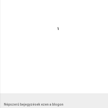
j
e
g
y
z
é
s
e
k
Népszerű bejegyzések ezen a blogon