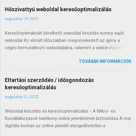
Hőszivattyú weboldal keresőoptimalizálás
augusztus 19, 2023
Keresőoptimalizált bérelhető weboldal készítés kontra saját
weboldal Az elmúlt időszakban megnövekedett az igény a
céges bemutatkozó weboldalakra, valamint a webáruházakra,
hiszen egyre kevesebb az a szolgáltató vagy termékeket
TOVÁBBI INFORMÁCIÓK
értékesítő, aki online jelenlét hiányában is képes lenne
hosszútávon fennmaradni. A cégek két irányban tudnak
gondolkodni: saját vagy bérelhető weboldalban. Sok éve
Eltartási szerződés / idősgondozás
foglalkozom keresőoptimalizált bérelhető weboldal
keresőoptimalizálás
készítéssel, valamint természetesen olyan honlapokkal is,
augusztus 31, 2023
amelyek átadás után véglegesen a vevő tulajdonában
maradnak. Az évek során több 100 bemutatkozó honlapot és
Weboldal készítés és keresőoptimalizálás - A Mikro- és
webáruházat adtam át sikeresen, így jól látom, mikor, melyik
Kisvállalkozások hatékony online jelenlétének biztosítása A mai
lehetőséget érdemesebb inkább választani. Az alábbi sorokkal
digitális korban az online jelenlét elengedhetetlen a
bízom benne, hogy segíthetek döntést hozni abban, hogy saját
vállalkozások számára, különösen a Mikro- és Kisvállalkozások
weboldalt nyiss vagy inkább keresőoptimalizált bérelhető