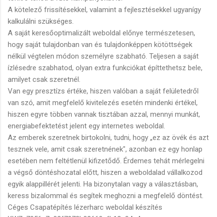
A kötelező frissítésekkel, valamint a fejlesztésekkel ugyanígy
kalkulálni szükséges.
A saját keresőoptimalizált weboldal előnye természetesen,
hogy saját tulajdonban van és tulajdonképpen kötöttségek
nélkül végtelen módon személyre szabható. Teljesen a saját
ízlésedre szabhatod, olyan extra funkciókat építtethetsz bele,
amilyet csak szeretnél.
Van egy presztízs értéke, hiszen valóban a saját felületedről
van szó, amit megfelelő kivitelezés esetén mindenki értékel,
hiszen egyre többen vannak tisztában azzal, mennyi munkát,
energiabefektetést jelent egy internetes weboldal.
Az emberek szeretnek birtokolni, tudni, hogy „ez az övék és azt
tesznek vele, amit csak szeretnének", azonban ez egy honlap
esetében nem feltétlenül kifizetődő. Érdemes tehát mérlegelni
a végső döntéshozatal előtt, hiszen a weboldalad vállalkozod
egyik alappillérét jelenti. Ha bizonytalan vagy a választásban,
keress bizalommal és segítek meghozni a megfelelő döntést.
Céges Csapatépítés lézerharc weboldal készítés