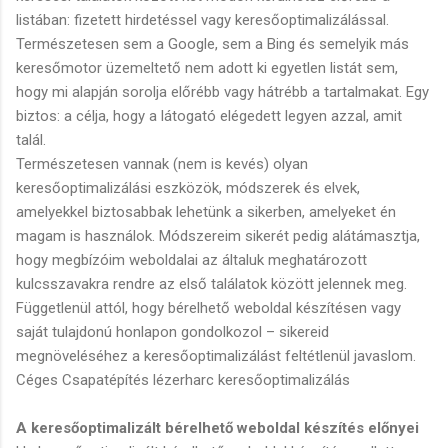
listában: fizetett hirdetéssel vagy keresőoptimalizálással.
Természetesen sem a Google, sem a Bing és semelyik más
keresőmotor üzemeltető nem adott ki egyetlen listát sem,
hogy mi alapján sorolja előrébb vagy hátrébb a tartalmakat. Egy
biztos: a célja, hogy a látogató elégedett legyen azzal, amit
talál.
Természetesen vannak (nem is kevés) olyan
keresőoptimalizálási eszközök, módszerek és elvek,
amelyekkel biztosabbak lehetünk a sikerben, amelyeket én
magam is használok. Módszereim sikerét pedig alátámasztja,
hogy megbízóim weboldalai az általuk meghatározott
kulcsszavakra rendre az első találatok között jelennek meg.
Függetlenül attól, hogy bérelhető weboldal készítésen vagy
saját tulajdonú honlapon gondolkozol – sikereid
megnöveléséhez a keresőoptimalizálást feltétlenül javaslom.
Céges Csapatépítés lézerharc keresőoptimalizálás
A keresőoptimalizált bérelhető weboldal készítés előnyei