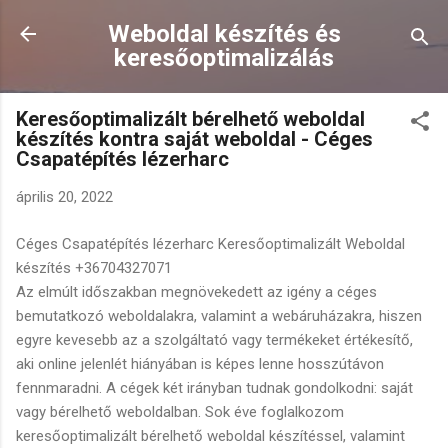
Ugrás a fő tartalomra
Weboldal készítés és
keresőoptimalizálás
Keresőoptimalizált bérelhető weboldal
készítés kontra saját weboldal - Céges
Csapatépítés lézerharc
április 20, 2022
Céges Csapatépítés lézerharc Keresőoptimalizált Weboldal
készítés +36704327071
Az elmúlt időszakban megnövekedett az igény a céges
bemutatkozó weboldalakra, valamint a webáruházakra, hiszen
egyre kevesebb az a szolgáltató vagy termékeket értékesítő,
aki online jelenlét hiányában is képes lenne hosszútávon
fennmaradni. A cégek két irányban tudnak gondolkodni: saját
vagy bérelhető weboldalban. Sok éve foglalkozom
keresőoptimalizált bérelhető weboldal készítéssel, valamint