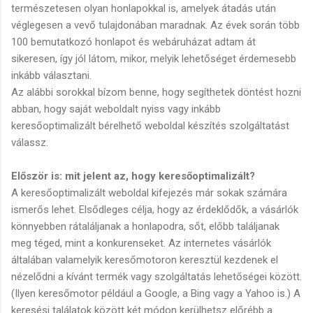
természetesen olyan honlapokkal is, amelyek átadás után
véglegesen a vevő tulajdonában maradnak. Az évek során több
100 bemutatkozó honlapot és webáruházat adtam át
sikeresen, így jól látom, mikor, melyik lehetőséget érdemesebb
inkább választani.
Az alábbi sorokkal bízom benne, hogy segíthetek döntést hozni
abban, hogy saját weboldalt nyiss vagy inkább
keresőoptimalizált bérelhető weboldal készítés szolgáltatást
válassz.
Először is: mit jelent az, hogy keresőoptimalizált?
A keresőoptimalizált weboldal kifejezés már sokak számára
ismerős lehet. Elsődleges célja, hogy az érdeklődők, a vásárlók
könnyebben rátaláljanak a honlapodra, sőt, előbb találjanak
meg téged, mint a konkurenseket. Az internetes vásárlók
általában valamelyik keresőmotoron keresztül kezdenek el
nézelődni a kívánt termék vagy szolgáltatás lehetőségei között.
(Ilyen keresőmotor például a Google, a Bing vagy a Yahoo is.) A
keresési találatok között két módon kerülhetsz előrébb a