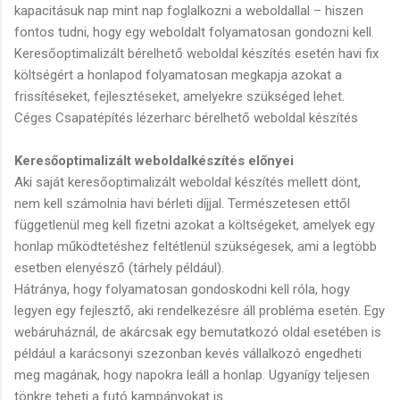
kapacitásuk nap mint nap foglalkozni a weboldallal – hiszen
fontos tudni, hogy egy weboldalt folyamatosan gondozni kell.
Keresőoptimalizált bérelhető weboldal készítés esetén havi fix
költségért a honlapod folyamatosan megkapja azokat a
frissítéseket, fejlesztéseket, amelyekre szükséged lehet.
Céges Csapatépítés lézerharc bérelhető weboldal készítés
Keresőoptimalizált weboldalkészítés előnyei
Aki saját keresőoptimalizált weboldal készítés mellett dönt,
nem kell számolnia havi bérleti díjjal. Természetesen ettől
függetlenül meg kell fizetni azokat a költségeket, amelyek egy
honlap működtetéshez feltétlenül szükségesek, ami a legtöbb
esetben elenyésző (tárhely például).
Hátránya, hogy folyamatosan gondoskodni kell róla, hogy
legyen egy fejlesztő, aki rendelkezésre áll probléma esetén. Egy
webáruháznál, de akárcsak egy bemutatkozó oldal esetében is
például a karácsonyi szezonban kevés vállalkozó engedheti
meg magának, hogy napokra leáll a honlap. Ugyanígy teljesen
tönkre teheti a futó kampányokat is.