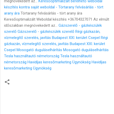
megnövekedett az...
Keresőoptimalizált bérelhető weboldal
készítés kontra saját weboldal - Törtarany felvásárlás - tört
arany ára
Törtarany felvásárlás - tört arany ára
Keresőoptimalizált Weboldal készítés +36704327071 Az elmúlt
időszakban megnövekedett az...
Gázszerelő - gázkészülék
szerelő
Gázszerelő - gázkészülék szerelő
Régi gázkazán,
vízmelegítő szerelés, javítás Budapest XXI. kerület Csepel
Régi
gázkazán, vízmelegítő szerelés, javítás Budapest XXI. kerület
Csepel
Mosogató duguláselhárítás
Mosogató duguláselhárítás
Tesla használtautó németország
Tesla használtautó
németország
Havidíjas keresőmarketing Ügynökség
Havidíjas
keresőmarketing Ügynökség
M
e
g