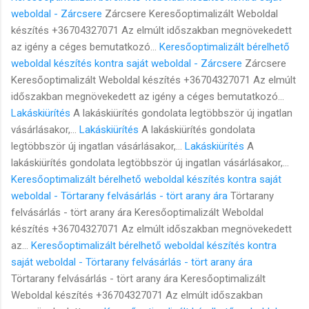
weboldal - Zárcsere
Zárcsere Keresőoptimalizált Weboldal
készítés +36704327071 Az elmúlt időszakban megnövekedett
az igény a céges bemutatkozó...
Keresőoptimalizált bérelhető
weboldal készítés kontra saját weboldal - Zárcsere
Zárcsere
Keresőoptimalizált Weboldal készítés +36704327071 Az elmúlt
időszakban megnövekedett az igény a céges bemutatkozó...
Lakáskiürítés
A lakáskiürítés gondolata legtöbbször új ingatlan
vásárlásakor,...
Lakáskiürítés
A lakáskiürítés gondolata
legtöbbször új ingatlan vásárlásakor,...
Lakáskiürítés
A
lakáskiürítés gondolata legtöbbször új ingatlan vásárlásakor,...
Keresőoptimalizált bérelhető weboldal készítés kontra saját
weboldal - Törtarany felvásárlás - tört arany ára
Törtarany
felvásárlás - tört arany ára Keresőoptimalizált Weboldal
készítés +36704327071 Az elmúlt időszakban megnövekedett
az...
Keresőoptimalizált bérelhető weboldal készítés kontra
saját weboldal - Törtarany felvásárlás - tört arany ára
Törtarany felvásárlás - tört arany ára Keresőoptimalizált
Weboldal készítés +36704327071 Az elmúlt időszakban