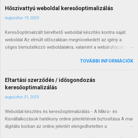
Hőszivattyú weboldal keresőoptimalizálás
augusztus 19, 2023
Keresőoptimalizált bérelhető weboldal készítés kontra saját
weboldal Az elmúlt időszakban megnövekedett az igény a
céges bemutatkozó weboldalakra, valamint a webáruházakra,
hiszen egyre kevesebb az a szolgáltató vagy termékeket
TOVÁBBI INFORMÁCIÓK
értékesítő, aki online jelenlét hiányában is képes lenne
hosszútávon fennmaradni. A cégek két irányban tudnak
gondolkodni: saját vagy bérelhető weboldalban. Sok éve
Eltartási szerződés / idősgondozás
foglalkozom keresőoptimalizált bérelhető weboldal
keresőoptimalizálás
készítéssel, valamint természetesen olyan honlapokkal is,
augusztus 31, 2023
amelyek átadás után véglegesen a vevő tulajdonában
maradnak. Az évek során több 100 bemutatkozó honlapot és
Weboldal készítés és keresőoptimalizálás - A Mikro- és
webáruházat adtam át sikeresen, így jól látom, mikor, melyik
Kisvállalkozások hatékony online jelenlétének biztosítása A mai
lehetőséget érdemesebb inkább választani. Az alábbi sorokkal
digitális korban az online jelenlét elengedhetetlen a
bízom benne, hogy segíthetek döntést hozni abban, hogy saját
vállalkozások számára, különösen a Mikro- és Kisvállalkozások
weboldalt nyiss vagy inkább keresőoptimalizált bérelhető