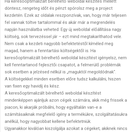
Ha keresőoptimalizált bérelhető weboldal készítés mellett
döntesz, rengeteg időt és pénzt spórolsz meg a project
kezdetén. Ezek az oldalak reszponzívak, van, hogy már teljesen
fel vannak töltve tartalommal és akár már a megrendelés
napján használatba veheted. Egy új weboldal előállítása nagy
költség, sok tervezéssel jár – ezt mind megtakaríthatod vele.
Nem csak a kezdeti nagyobb befektetéstől kíméled meg
magad, hanem a fenntartási költségektől is. Ha
keresőoptimalizált bérelhető weboldal készítést igényelsz, nem
kell fenntartanod fejlesztői csapatot, a felmerülő problémák
sok esetben a jelzésed nélkül is „maguktól megoldódnak".
A költségekkel minden esetben előre tudsz kalkulálni, hiszen
van fixen egy havidíj és kész.
A keresőoptimalizált bérelhető weboldal készítést
mindenképpen ajánljuk azon cégek számára, akik még frissek a
piacon, ki akarják próbálni, hogy egyáltalán van-e a
számításaiknak megfelelő igény a termékükre, szolgáltatásukra
anélkül, hogy nagyobbat kellene befektetniük.
Ugyanakkor kiválóan kiszolgálja azokat a cégeket, akiknek nincs