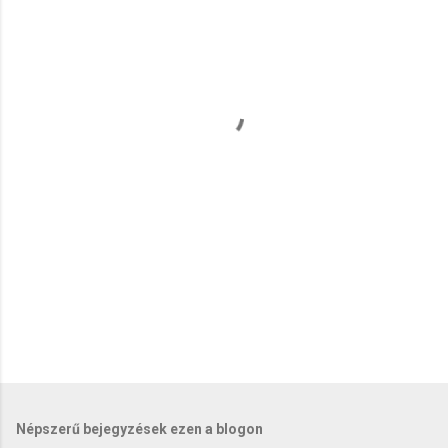
j
e
g
y
z
é
s
e
k
Népszerű bejegyzések ezen a blogon